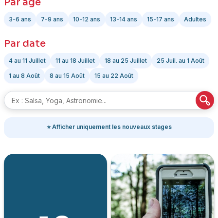
Par âge
3-6 ans
7-9 ans
10-12 ans
13-14 ans
15-17 ans
Adultes
Par date
4 au 11 Juillet
11 au 18 Juillet
18 au 25 Juillet
25 Juil. au 1 Août
1 au 8 Août
8 au 15 Août
15 au 22 Août
⭐ Afficher uniquement les nouveaux stages