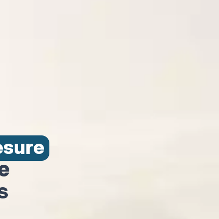
esure
e
s