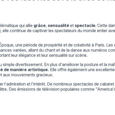
lématique qui allie
grâce
,
sensualité
et
spectacle
. Cette da
ui, elle continue de captiver les spectateurs du monde entier a
Époque, une période de prospérité et de créativité à Paris. Les 
rmances variées, allant du chant et de la danse aux numéros c
tant leur élégance et leur sensualité sur scène.
u simple divertissement. En plus d'améliorer la posture et la ma
é de manière artistique.
Elle offre également une excellent
e et aux mouvements gracieux.
ter l'admiration et l'intérêt. De nombreux spectacles de caba
âtre. Des émissions de télévision populaires comme "America'