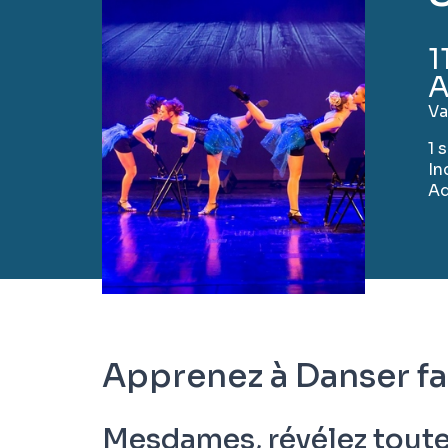
1
A
Va
1 
In
Ad
Apprenez à Danser f
Mesdames, révélez toutes