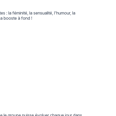
: la féminité, la sensualité, l'humour, la
ça booste à fond !
que le groupe puisse évoluer chaque jour dans