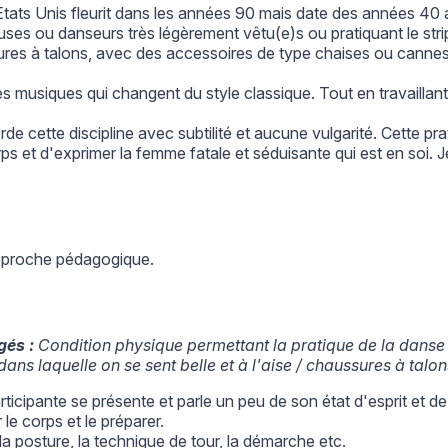
tats Unis fleurit dans les années 90 mais date des années 40 
s ou danseurs très légèrement vêtu(e)s ou pratiquant le strip-t
sures à talons, avec des accessoires de type chaises ou canne
s musiques qui changent du style classique. Tout en travaillant
rde cette discipline avec subtilité et aucune vulgarité. Cette pr
s et d'exprimer la femme fatale et séduisante qui est en soi. 
approche pédagogique.
gés :
Condition physique permettant la pratique de la dan
ans laquelle on se sent belle et à l'aise / chaussures à talo
icipante se présente et parle un peu de son état d'esprit et de
le corps et le préparer.
 la posture, la technique de tour, la démarche etc.