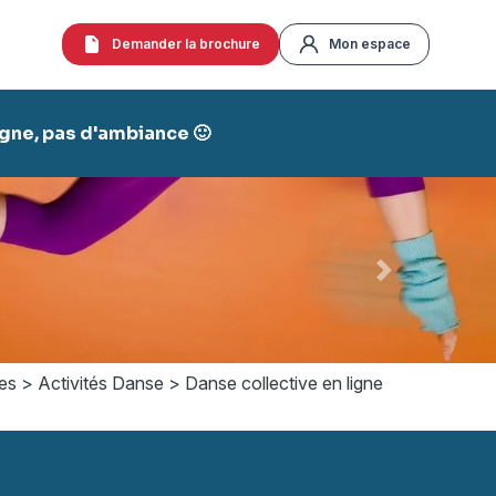
Demander la brochure
Mon espace
agne, pas d'ambiance 🙂
Suivant
es
>
Activités Danse
>
Danse collective en ligne