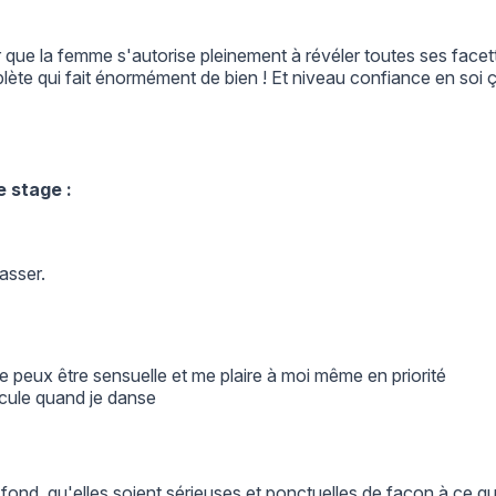
e la femme s'autorise pleinement à révéler toutes ses facettes 
lète qui fait énormément de bien ! Et niveau confiance en soi 
e stage :
passer.
 peux être sensuelle et me plaire à moi même en priorité
dicule quand je danse
 à fond, qu'elles soient sérieuses et ponctuelles de façon à ce 