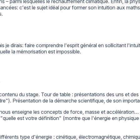
ns – parmi lesquelles le réchauffement climatique. Enfin, la ph
cées: c'est le sujet idéal pour former son intuition aux maths
s.
je dirais: faire comprendre l'esprit général en sollicitant l'intu
uelle la mémorisation est impossible.
ontenu du stage. Tour de table : présentations des uns et des a
dre"). Présentation de la démarche scientifique, de son import
nous enseigne les concepts de force, masse et accélération…
quelle est votre définition" (montre que l'énergie en physique n
fférents type d'énergie : cinétique, électromagnétique, chimique