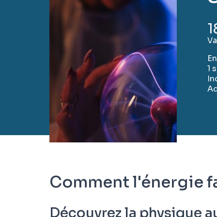
1
Va
En
1 
In
Ad
Comment l'énergie 
Découvrez la physique a