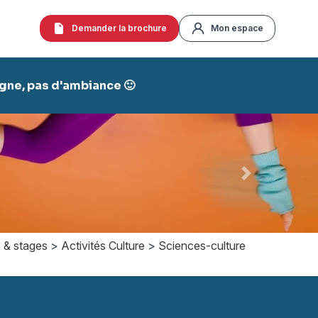
Demander la brochure
Mon espace
agne, pas d'ambiance 🙂
Suivant
 & stages
>
Activités Culture
>
Sciences-culture