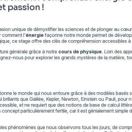
t passion !
sion unique de démystifier les sciences et de plonger au cœur
r comment l'
énergie
façonne notre monde permet de développe
logique, ce stage offre des clés de compréhension accessibles à
lture générale grâce à notre
cours de physique
. Loin des app
Rejoignez-nous pour explorer les grands mystères de la matière, to
ionne le monde qui nous entoure grâce à des modèles basés su
ssi brillants que Galilée, Kepler, Newton, Einstein ou Pauli, pou
ssible, et ne requiert que des notions de base de calcul littéral
concept particulièrement fertile, car il est génialement simple 
ables phénomènes que nous observons tous les jours, de com