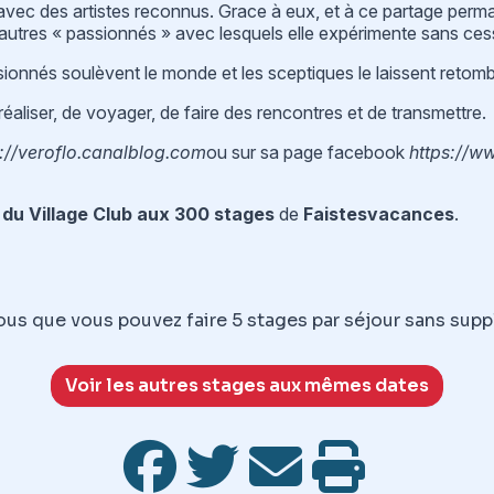
avec des artistes reconnus. Grace à eux, et à ce partage perman
d’autres « passionnés » avec lesquels elle expérimente sans ce
ssionnés soulèvent le monde et les sceptiques le laissent retom
réaliser, de voyager, de faire des rencontres et de transmettre.
p://veroflo.canalblog.com
ou sur sa page facebook
https://w
n
du Village Club aux 300 stages
de
Faistesvacances
.
us que vous pouvez faire 5 stages par séjour sans sup
Voir les autres stages aux mêmes dates