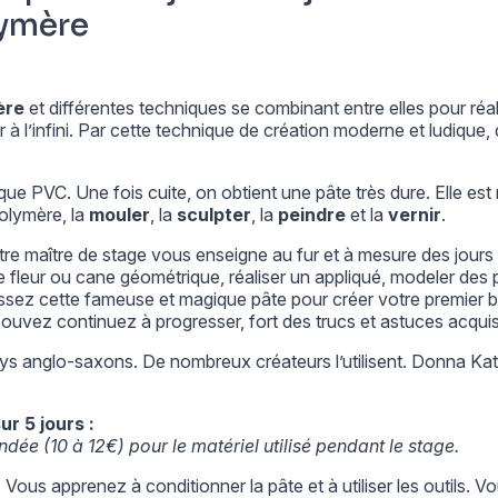
lymère
ère
et différentes techniques se combinant entre elles pour réa
à l’infini. Par cette technique de création moderne et ludique, 
ue PVC. Une fois cuite, on obtient une pâte très dure. Elle est 
olymère, la
mouler
, la
sculpter
, la
peindre
et la
vernir
.
otre maître de stage vous enseigne au fur et à mesure des jour
e fleur ou cane géométrique, réaliser un appliqué, modeler des p
 assez cette fameuse et magique pâte pour créer votre premier
ouvez continuez à progresser, fort des trucs et astuces acquis 
ys anglo-saxons. De nombreux créateurs l’utilisent. Donna Kato,
r 5 jours :
dée (10 à 12€) pour le matériel utilisé pendant le stage.
Vous apprenez à conditionner la pâte et à utiliser les outils. 