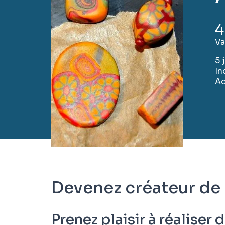
4
Va
5 
In
Ad
Devenez créateur de
Prenez plaisir à réaliser 