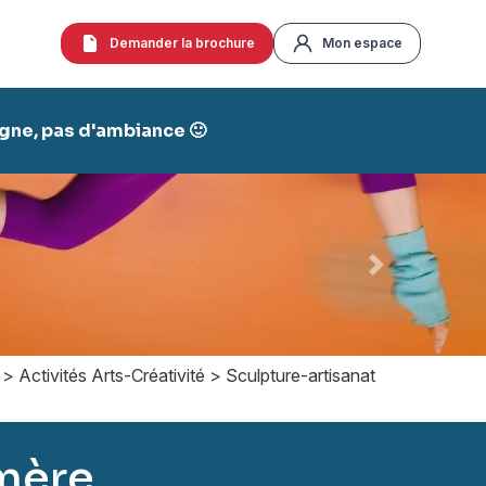
Demander la brochure
Mon espace
agne, pas d'ambiance 🙂
Suivant
>
Activités Arts-Créativité
>
Sculpture-artisanat
mère