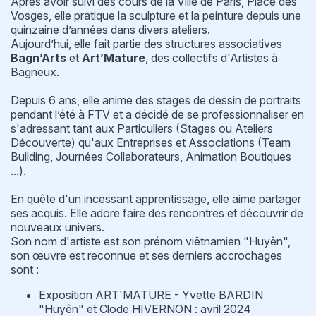
Après avoir suivi des cours de la Ville de Paris, Place des
Vosges, elle pratique la sculpture et la peinture depuis une
quinzaine d’années dans divers ateliers.
Aujourd’hui, elle fait partie des structures associatives
Bagn’Arts
et
Art’Mature
, des collectifs d'Artistes à
Bagneux.
Depuis 6 ans, elle anime des stages de dessin de portraits
pendant l’été à FTV et a décidé de se professionnaliser en
s'adressant tant aux Particuliers (Stages ou Ateliers
Découverte) qu'aux Entreprises et Associations (Team
Building, Journées Collaborateurs, Animation Boutiques
...).
En quête d'un incessant apprentissage, elle aime partager
ses acquis. Elle adore faire des rencontres et découvrir de
nouveaux univers.
Son nom d'artiste est son prénom viêtnamien "Huyên",
son œuvre est reconnue et ses derniers accrochages
sont :
Exposition ART'MATURE - Yvette BARDIN
"Huyên" et Clode HIVERNON : avril 2024