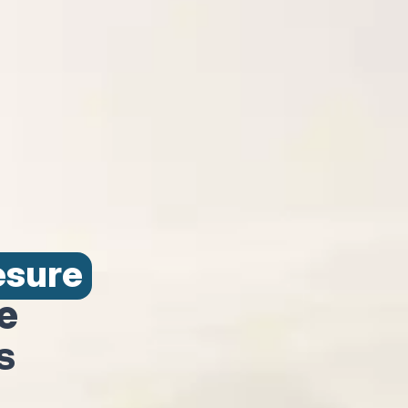
esure
e
s