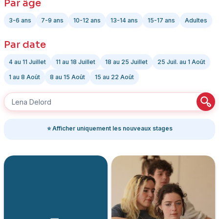
Par âge
3-6 ans
7-9 ans
10-12 ans
13-14 ans
15-17 ans
Adultes
Par date
4 au 11 Juillet
11 au 18 Juillet
18 au 25 Juillet
25 Juil. au 1 Août
1 au 8 Août
8 au 15 Août
15 au 22 Août
⭐ Afficher uniquement les nouveaux stages