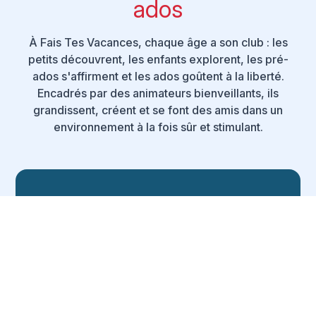
ados
À Fais Tes Vacances, chaque âge a son club : les
petits découvrent, les enfants explorent, les pré-
ados s'affirment et les ados goûtent à la liberté.
Encadrés par des animateurs bienveillants, ils
grandissent, créent et se font des amis dans un
environnement à la fois sûr et stimulant.
Pour les Tout-Petits
0–2 ans
Éveil et exploration : les plus petits peuvent
profiter librement des jeux gonflables, de la
pataugeoire et des autres espaces ludiques du
club.